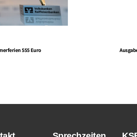
merferien 555 Euro
Ausgabe
takt
Sprechzeiten
KS