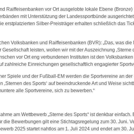
nd Raiffeisenbanken vor Ort ausgelobte lokale Ebene (Bronze) 
verbänden mit Unterstützung der Landessportbünde ausgerichtet
 erstplatzierten Silber-Preisträger erhalten schließlich das T
chen Volksbanken und Raiffeisenbanken (BVR): „Das, was die M
r Gesellschaft leisten, wollen wir mit der Auszeichnung ‚Sterne
enschen vor Ort eng verbundenen Instituten ist den Volksbanken
f zahlreiche Einreichungen gesellschaftlich engagierter Sportv
r Spiele und der Fußball-EM werden die Sportvereine an der 
n ‚Sternen des Sports‘ auf beeindruckende Art und Weise sichtba
untere alle Sportvereine, sich zu bewerben.“
nahme am Wettbewerb „Sterne des Sports“ ist denkbar einfach. 
ür die Bewerbungen gilt eine Stichtagsregelung zum 30. Juni. 
werb 2025 startet nahtlos am 1. Juli 2024 und endet am 30. J