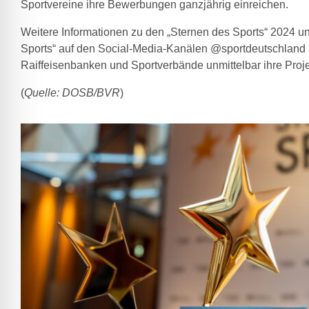
Sportvereine ihre Bewerbungen ganzjährig einreichen.
Weitere Informationen zu den „Sternen des Sports“ 2024 u
Sports“ auf den Social-Media-Kanälen @sportdeutschland
Raiffeisenbanken und Sportverbände unmittelbar ihre Projek
(
Quelle: DOSB/BVR
)