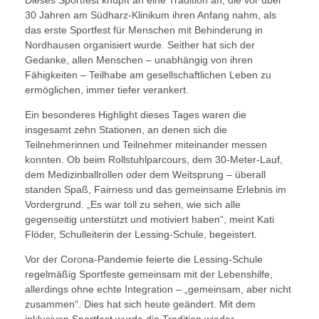
Dieses Sportfest knüpft an eine Tradition an, die vor über
30 Jahren am Südharz-Klinikum ihren Anfang nahm, als
das erste Sportfest für Menschen mit Behinderung in
Nordhausen organisiert wurde. Seither hat sich der
Gedanke, allen Menschen – unabhängig von ihren
Fähigkeiten – Teilhabe am gesellschaftlichen Leben zu
ermöglichen, immer tiefer verankert.
Ein besonderes Highlight dieses Tages waren die
insgesamt zehn Stationen, an denen sich die
Teilnehmerinnen und Teilnehmer miteinander messen
konnten. Ob beim Rollstuhlparcours, dem 30-Meter-Lauf,
dem Medizinballrollen oder dem Weitsprung – überall
standen Spaß, Fairness und das gemeinsame Erlebnis im
Vordergrund. „Es war toll zu sehen, wie sich alle
gegenseitig unterstützt und motiviert haben“, meint Kati
Flöder, Schulleiterin der Lessing-Schule, begeistert.
Vor der Corona-Pandemie feierte die Lessing-Schule
regelmäßig Sportfeste gemeinsam mit der Lebenshilfe,
allerdings ohne echte Integration – „gemeinsam, aber nicht
zusammen“. Dies hat sich heute geändert. Mit dem