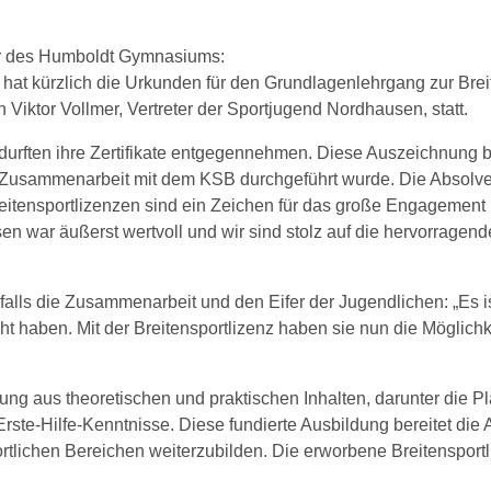
er des Humboldt Gymnasiums:
e hat kürzlich die Urkunden für den Grundlagenlehrgang zur Br
n Viktor Vollmer, Vertreter der Sportjugend Nordhausen, statt.
urften ihre Zertifikate entgegennehmen. Diese Auszeichnung be
 Zusammenarbeit mit dem KSB durchgeführt wurde. Die Absolven
Breitensportlizenzen sind ein Zeichen für das große Engagemen
 war äußerst wertvoll und wir sind stolz auf die hervorragende
lls die Zusammenarbeit und den Eifer der Jugendlichen: „Es ist
aben. Mit der Breitensportlizenz haben sie nun die Möglichkeit
g aus theoretischen und praktischen Inhalten, darunter die P
rste-Hilfe-Kenntnisse. Diese fundierte Ausbildung bereitet die
tlichen Bereichen weiterzubilden. Die erworbene Breitensportl