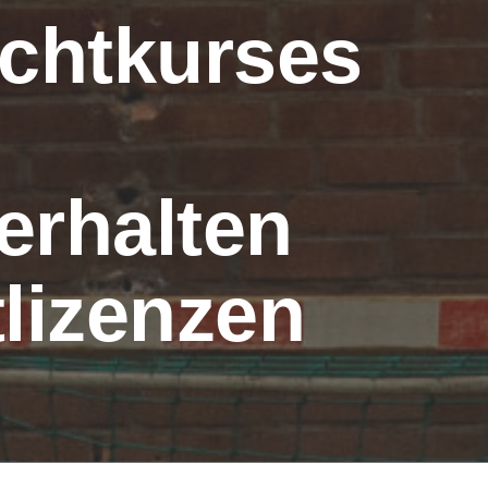
ichtkurses
erhalten
tlizenzen