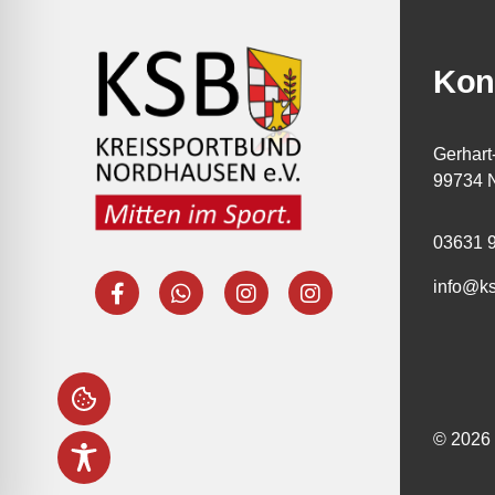
Kon
Gerhart
99734 
03631 
info@k
© 2026 