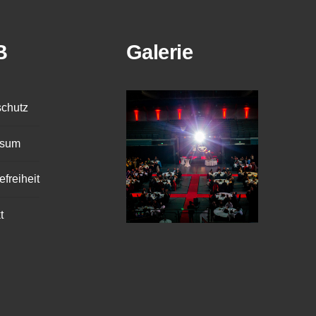
B
Galerie
chutz
ssum
efreiheit
t