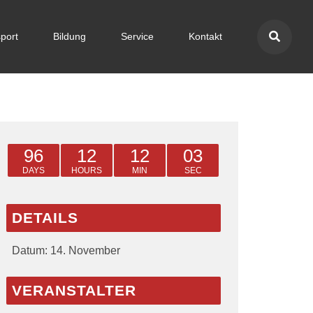
port
Bildung
Service
Kontakt
96
12
12
03
DAYS
HOURS
MIN
SEC
DETAILS
Datum:
14. November
VERANSTALTER