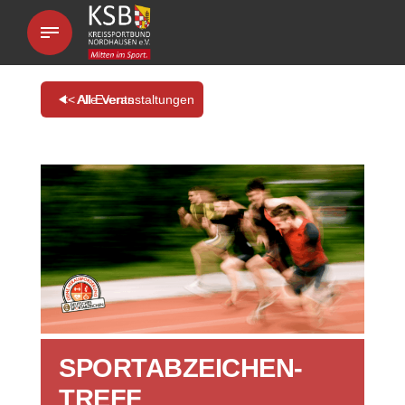
<< All Events
SPORTABZEICHEN-
TREFF