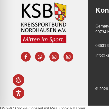
Kon
Gerhart
99734 
03631 
info@k
© 2026 
DSGVO Cookie Consent mit Real Cookie Banner