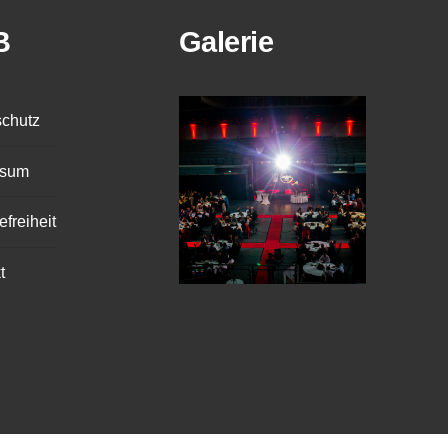
B
Galerie
chutz
ssum
efreiheit
t