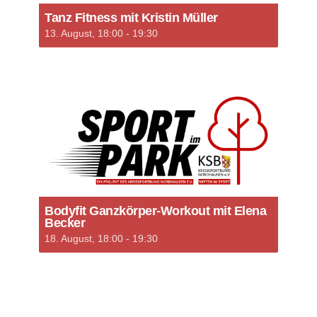
Tanz Fitness mit Kristin Müller
13. August, 18:00
-
19:30
Bodyfit Ganzkörper-Workout mit Elena
Becker
18. August, 18:00
-
19:30