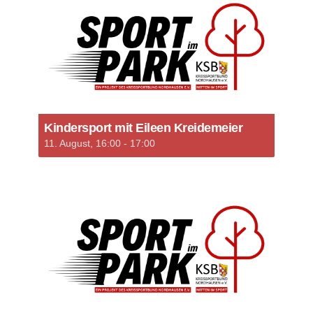
Kindersport mit Eileen Kreidemeier
11. August, 16:00
-
17:00