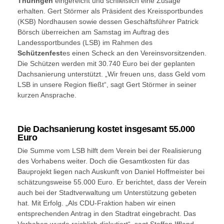
Thüringen
eingereicht und schließlich eine Zusage
erhalten. Gert Störmer als Präsident des Kreissportbundes
(KSB) Nordhausen sowie dessen Geschäftsführer Patrick
Börsch überreichen am Samstag im Auftrag des
Landessportbundes (LSB) im Rahmen des
Schützenfest
es einen Scheck an den Vereinsvorsitzenden.
Die Schützen werden mit 30.740 Euro bei der geplanten
Dachsanierung unterstützt. „Wir freuen uns, dass Geld vom
LSB in unsere Region fließt“, sagt Gert Störmer in seiner
kurzen Ansprache.
Die Dachsanierung kostet insgesamt 55.000
Euro
Die Summe vom LSB hilft dem Verein bei der Realisierung
des Vorhabens weiter. Doch die Gesamtkosten für das
Bauprojekt liegen nach Auskunft von Daniel Hoffmeister bei
schätzungsweise 55.000 Euro. Er berichtet, dass der Verein
auch bei der Stadtverwaltung um Unterstützung gebeten
hat. Mit Erfolg. „Als CDU-Fraktion haben wir einen
entsprechenden Antrag in den Stadtrat eingebracht. Das
Vorhaben wurde reichlich diskutiert“, sagt Steffen Iffland,