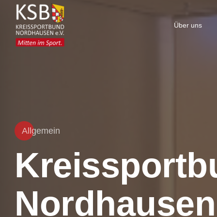
Über uns
Allgemein
Kreissportb
Nordhausen s