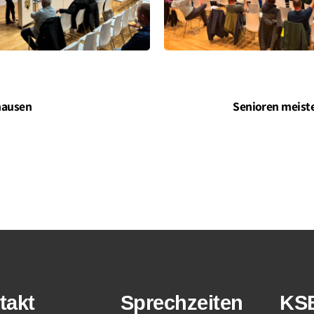
hausen
Senioren meiste
takt
Sprechzeiten
KS