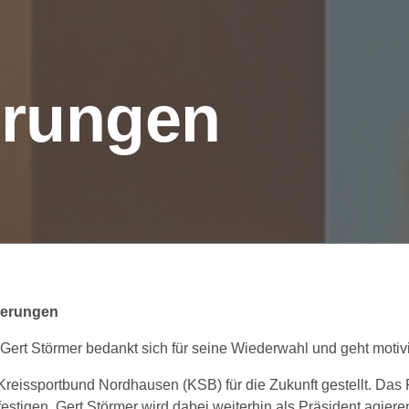
erungen
derungen
ert Störmer bedankt sich für seine Wiederwahl und geht motivie
ssportbund Nordhausen (KSB) für die Zukunft gestellt. Das 
stigen. Gert Störmer wird dabei weiterhin als Präsident agiere