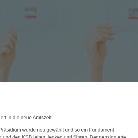
rt in die neue Amtszeit.
Präsidium wurde neu gewählt und so ein Fundament
n und den KSB leiten, lenken und führen. Der pensionierte