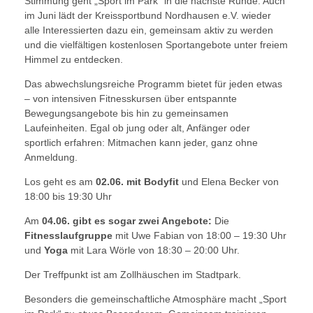
Stimmung geht „Sport im Park“ in die nächste Runde. Auch
im Juni lädt der Kreissportbund Nordhausen e.V. wieder
alle Interessierten dazu ein, gemeinsam aktiv zu werden
und die vielfältigen kostenlosen Sportangebote unter freiem
Himmel zu entdecken.
Das abwechslungsreiche Programm bietet für jeden etwas
– von intensiven Fitnesskursen über entspannte
Bewegungsangebote bis hin zu gemeinsamen
Laufeinheiten. Egal ob jung oder alt, Anfänger oder
sportlich erfahren: Mitmachen kann jeder, ganz ohne
Anmeldung.
Los geht es am
02.06. mit Bodyfit
und Elena Becker von
18:00 bis 19:30 Uhr
Am
04.06. gibt es sogar zwei Angebote:
Die
Fitnesslaufgruppe
mit Uwe Fabian von 18:00 – 19:30 Uhr
und
Yoga
mit Lara Wörle von 18:30 – 20:00 Uhr.
Der Treffpunkt ist am Zollhäuschen im Stadtpark.
Besonders die gemeinschaftliche Atmosphäre macht „Sport